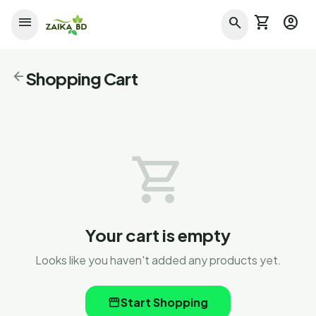
shopping_cart
account_circle
menu
search
arrow_back
Shopping Cart
shopping_cart
Your cart is empty
Looks like you haven't added any products yet.
storefront
Start Shopping