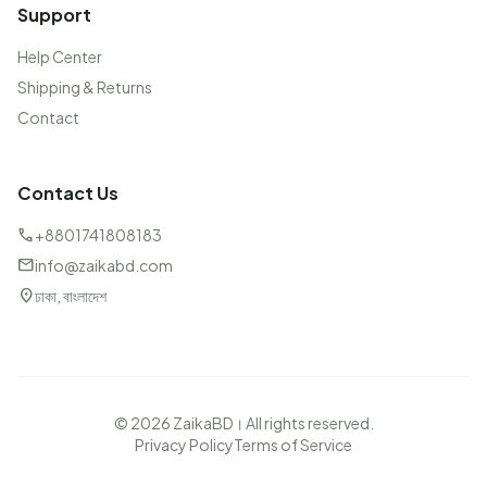
Support
Help Center
Shipping & Returns
Contact
Contact Us
call
+8801741808183
mail
info@zaikabd.com
location_on
ঢাকা, বাংলাদেশ
© 2026 ZaikaBD। All rights reserved.
Privacy Policy
Terms of Service