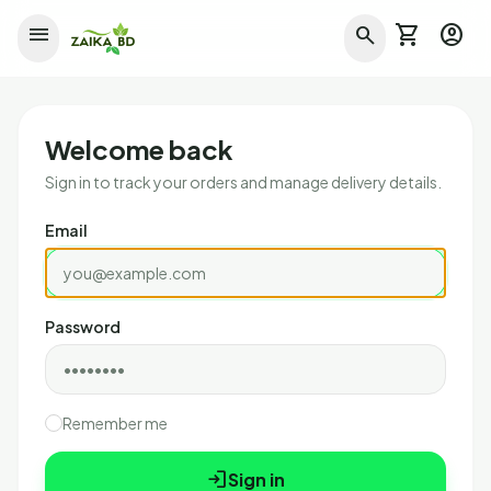
shopping_cart
account_circle
menu
search
Welcome back
Sign in to track your orders and manage delivery details.
Email
Password
Remember me
login
Sign in